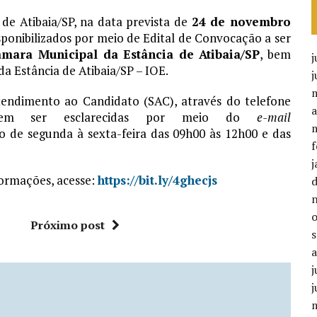
 de Atibaia/SP, na data prevista de
24 de novembro
isponibilizados por meio de Edital de Convocação a ser
mara Municipal da Estância de Atibaia/SP
, bem
j
a Estância de Atibaia/SP – IOE.
Atendimento ao Candidato (SAC), através do telefone
a
odem ser esclarecidas por meio do
e-mail
to de segunda à sexta-feira das 09h00 às 12h00 e das
f
j
nformações, acesse:
https://bit.ly/4ghecjs
Próximo post
j