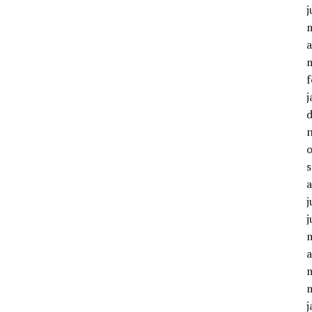
a
f
j
j
a
j