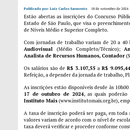
Publicado por:
Luiz Carlos Sarmento
18 de setembro de 2024
Estão abertas as inscrições do Concurso Públ
Estado de São Paulo, que visa o preenchimen
de Níveis Médio e Superior Completo.
Com jornadas de trabalho variam de 20 a 40 
Audiovisual
(Médio Completo/Técnico);
An
Analista de Recursos Humanos, Contador
(S
Os salários são de
R$ 3.107,55
a
R$ 9.095,4
Refeição, a depender da jornada de trabalho, P
As inscrições estão disponíveis desde às 10h00
17 de outubro de 2024
, as quais poderão
Instituto Mais
(www.institutomais.org.br), em
A taxa de inscrição poderá ser paga, em toda 
valores variam de acordo com o nível de escolar
taxa deverá verificar e proceder conforme const