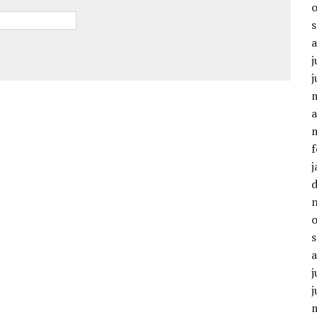
j
a
f
j
j