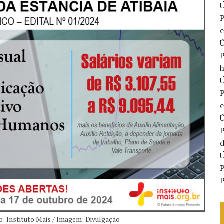
Ú
P
e
Ú
P
h
Ú
P
Ú
P
d
Ú
P
P
o: Instituto Mais / Imagem: Divulgação