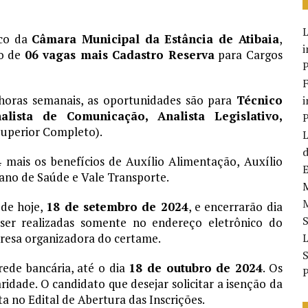
ico da
Câmara Municipal da Estância de Atibaia
,
i
to de
06 vagas mais Cadastro Reserva
para Cargos
P
F
horas semanais, as oportunidades são para
Técnico
i
alista de Comunicação, Analista Legislativo,
P
uperior Completo).
d
4
mais os benefícios de Auxílio Alimentação, Auxílio
E
lano de Saúde e Vale Transporte.
M
 de hoje,
18 de setembro de 2024
, e encerrarão dia
S
 ser realizadas somente no endereço eletrônico do
presa organizadora do certame.
S
rede bancária, até o dia
18 de outubro de 2024
. Os
P
idade. O candidato que desejar solicitar a isenção da
a no Edital de Abertura das Inscrições.