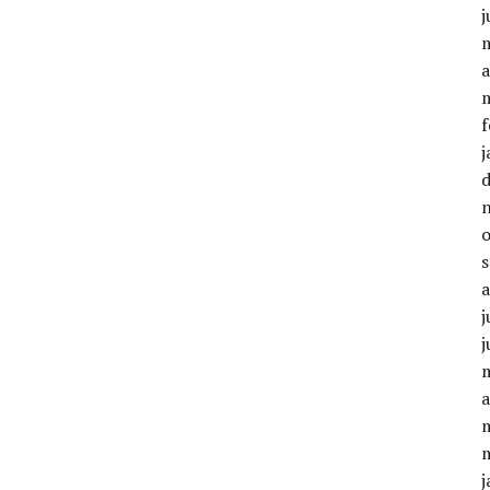
a
f
j
j
a
j