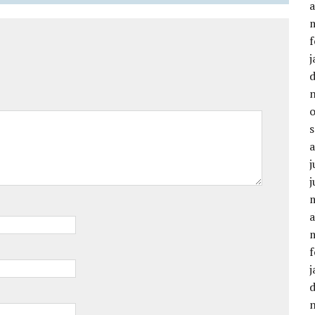
a
f
j
j
a
f
j