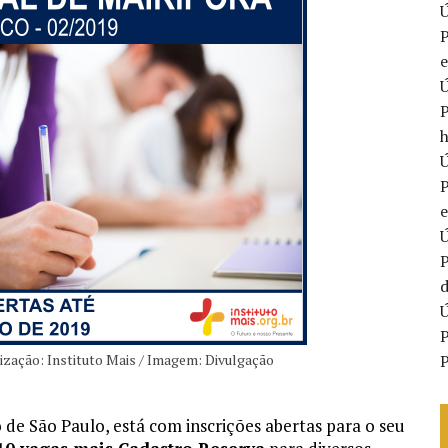
Ú
P
e
Ú
P
h
Ú
P
Ú
P
d
Ú
P
lização: Instituto Mais / Imagem: Divulgação
P
o de São Paulo, está com inscrições abertas para o seu