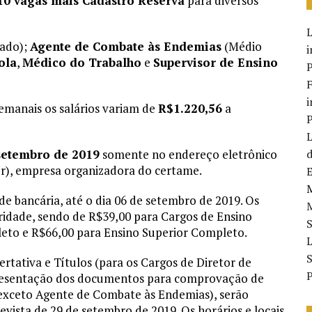
10 vagas mais Cadastro Reserva
para diversos
zado);
Agente de Combate às Endemias
(Médio
i
ola
,
Médico do Trabalho
e
Supervisor de Ensino
P
F
i
semanais os salários variam de
R$1.220,56
a
P
setembro de 2019
somente no endereço eletrônico
d
r), empresa organizadora do certame.
E
M
de bancária, até o dia 06 de setembro de 2019. Os
ridade, sendo de R$39,00 para Cargos de Ensino
S
eto e R$66,00 para Ensino Superior Completo.
S
ertativa e Títulos (para os Cargos de Diretor de
P
presentação dos documentos para comprovação de
, exceto Agente de Combate às Endemias), serão
evista de 29 de setembro de 2019. Os horários e locais