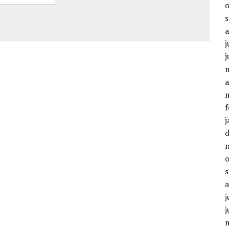
j
a
f
j
j