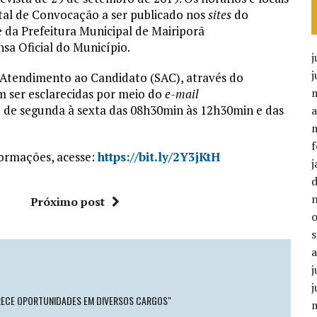
ital de Convocação a ser publicado nos
sites
do
e da Prefeitura Municipal de Mairiporã
sa Oficial do Município.
j
e Atendimento ao Candidato (SAC), através do
 ser esclarecidas por meio do
e-mail
o de segunda à sexta das 08h30min às 12h30min e das
a
f
nformações, acesse:
https://bit.ly/2Y3jKtH
j
Próximo post
j
RECE OPORTUNIDADES EM DIVERSOS CARGOS"