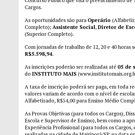
Concurso Público que visa o preenchimento de
Cargos.
As oportunidades são para
Operário
(Alfabeti
Completo);
Assistente Social
,
Diretor de Esc
(Superior Completo).
Com jornadas de trabalho de 12, 20 e 40 horas 
R$5.598,94
.
As inscrições poderão ser realizadas até
05 de 
do
INSTITUTO MAIS
(www.institutomais.org.b
A taxa de inscrição poderá ser paga, em toda re
valores variam de acordo com o nível de escola
Alfabetizado, R$54,00 para Ensino Médio Compl
As Provas Objetivas (para todos os Cargos), Diss
Escola e Supervisor de Ensino), bem como a a
Experiência Profissional (para todos os Cargos
realizadas na cidade de Mairiporã/SP, na data pr